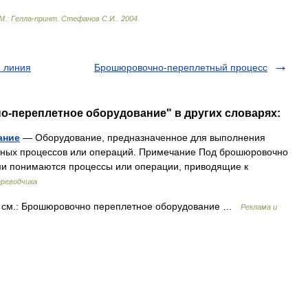
М
.
:
Гелла
-
принт
.
Стефанов
С
.
И
.
.
2004
.
 линия
Брошюровочно-переплетный процесс
о-переплетное оборудование" в других словарях:
ание
— Оборудование, предназначенное для выполнения
ных процессов или операций. Примечание Под брошюровочно
и понимаются процессы или операции, приводящие к
ереводчика
см.: Брошюровочно переплетное оборудование …
Реклама и