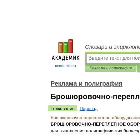
Словари и энциклоп
academic.ru
Реклама и полиграфия
Реклама и полиграфия
Брошюровочно-перепл
Толкование
Перевод
Брошюровочно
-
переплетное
оборудовани
БРОШЮРОВОЧНО
-
ПЕРЕПЛЕТНОЕ
ОБОР
для
выполнения
полиграфических
брошюр