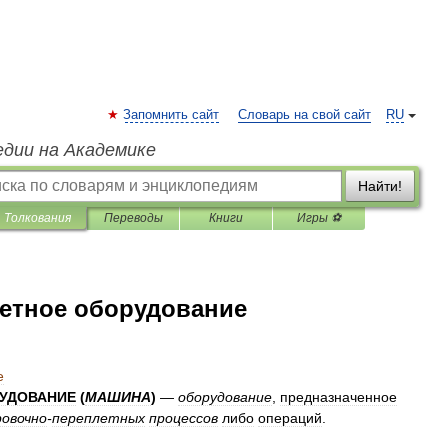
Запомнить сайт
Словарь на свой сайт
RU
едии на Академике
Найти!
Толкования
Переводы
Книги
Игры ⚽
етное оборудование
е
УДОВАНИЕ
(
МАШИНА
)
—
оборудование
,
предназначенное
овочно
-
переплетных
процессов
либо
операций
.