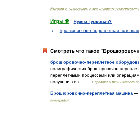
Реклама
и
полиграфия:
опыт
словаря
-
справочника
.—
Игры ⚽
Нужна курсовая?
Брошюровочно-переплетная поточная
Смотреть что такое "Брошюровочн
брошюровочно-переплетное оборудов
полиграфических брошюровочно переплет
переплетными процессами или операциям
получению из… …
Справочник технического п
Брошюровочно-переплетная машина
— 
полиграфия